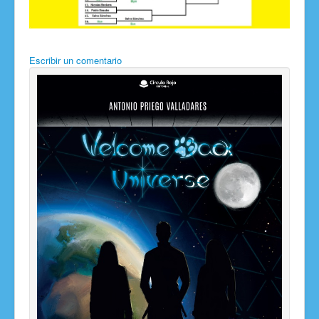
Escribir un comentario