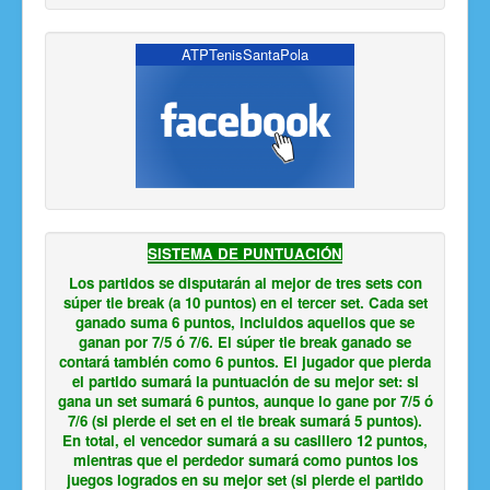
ATPTenisSantaPola
SISTEMA DE PUNTUACIÓN
Los partidos se disputarán al mejor de tres sets con
súper tie break (a 10 puntos) en el tercer set. Cada set
ganado suma 6 puntos, incluidos aquellos que se
ganan por 7/5 ó 7/6. El súper tie break ganado se
contará también como 6 puntos. El jugador que pierda
el partido sumará la puntuación de su mejor set: si
gana un set sumará 6 puntos, aunque lo gane por 7/5 ó
7/6 (si pierde el set en el tie break sumará 5 puntos).
En total, el vencedor sumará a su casillero 12 puntos,
mientras que el perdedor sumará como puntos los
juegos logrados en su mejor set (si pierde el partido