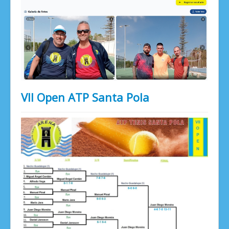
VII Open ATP Santa Pola