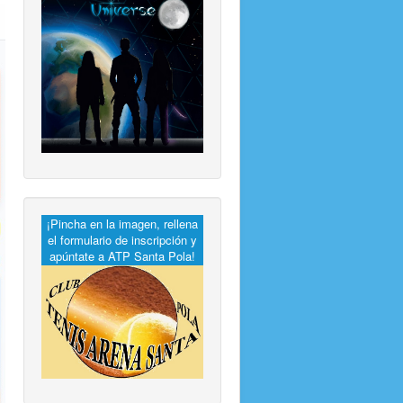
¡Pincha en la imagen, rellena
el formulario de inscripción y
apúntate a ATP Santa Pola!